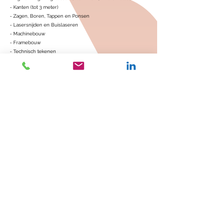
- Kanten (tot 3 meter)
- Zagen, Boren, Tappen en Ponsen
- Lasersnijden en Buislaseren
- Machinebouw
- Framebouw
- Technisch tekenen
- Sterkteberekeningen
- Afdeling Engineering
- Afdeling Constructie
/Plaatwerk
- Afdeling Montage/Assemblage
Kunnen wij u ergens mee helpen? Aarzel dan niet om
contact met ons op te nemen en eventueel een
vrijblijvende offerte aan te vragen!