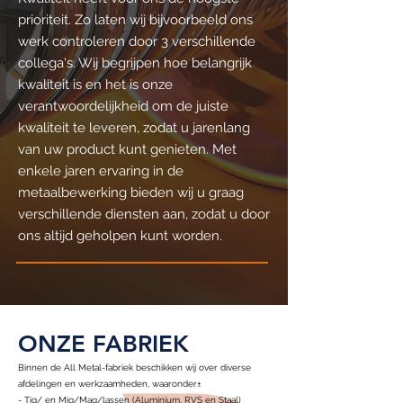
prioriteit. Zo laten wij bijvoorbeeld ons
werk controleren door 3 verschillende
collega's. Wij begrijpen hoe belangrijk
kwaliteit is en het is onze
verantwoordelijkheid om de juiste
kwaliteit te leveren, zodat u jarenlang
van uw product kunt genieten. Met
enkele jaren ervaring in de
metaalbewerking bieden wij u graag
verschillende diensten aan, zodat u door
ons altijd geholpen kunt worden.
ONZE FABRIEK
Binnen de All Metal-fabriek beschikken wij over diverse
afdelingen en werkzaamheden, waaronder±
- Tig/ en Mig/Mag/lassen (Aluminium, RVS en Staal)