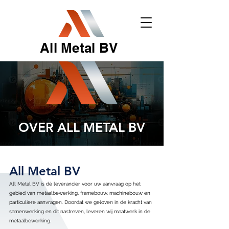
All Metal BV
OVER ALL METAL BV
All Metal BV
All Metal BV is dé leverancier voor uw aanvraag op het
gebied van metaalbewerking, framebouw, machinebouw en
particuliere aanvragen. Doordat we geloven in de kracht van
samenwerking en dit nastreven, leveren wij maatwerk in de
metaalbewerking.