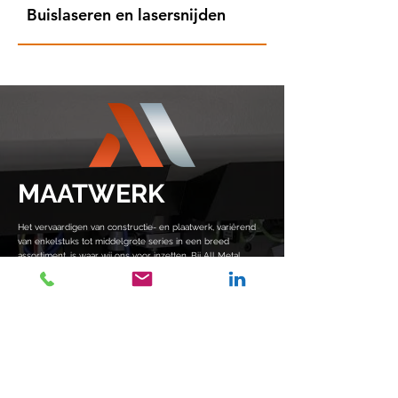
Buislaseren en lasersnijden
MAATWERK
Het vervaardigen van constructie- en plaatwerk, variërend
van enkelstuks tot middelgrote series in een breed
assortiment, is waar wij ons voor inzetten. Bij All Metal
leveren maatwerk in staal. Binnen ons team heeft iedereen
zijn eigen kwaliteiten. Dankzij persoonlijke kwaliteiten zijn wij
in staat om elkaar te verbeteren, te ondersteunen en een
hecht team te vormen, waardoor we uiteindelijk projecten
kunnen realiseren die aan de vraag van de klant voldoen.
Kwaliteit van het eindproduct is uiteindelijk hetgeen wat telt.
Wij controleren, testen en evalueren ons werk meerdere
keren om er zeker van te zijn dat we het project met de
juiste kwaliteit leveren.